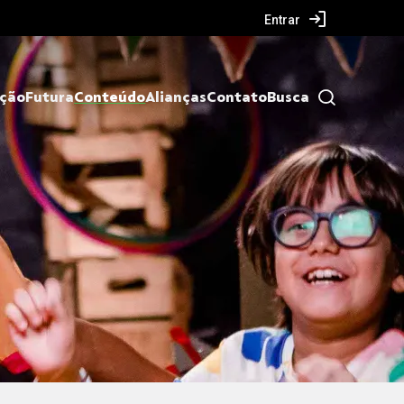
Entrar
ação
Futura
Conteúdo
Alianças
Contato
Busca