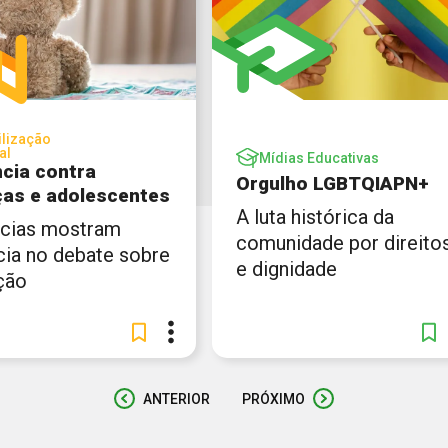
lização
al
Mídias Educativas
ncia contra
Orgulho LGBTQIAPN+
ças e adolescentes
A luta histórica da
cias mostram
comunidade por direito
cia no debate sobre
e dignidade
ção
ANTERIOR
PRÓXIMO