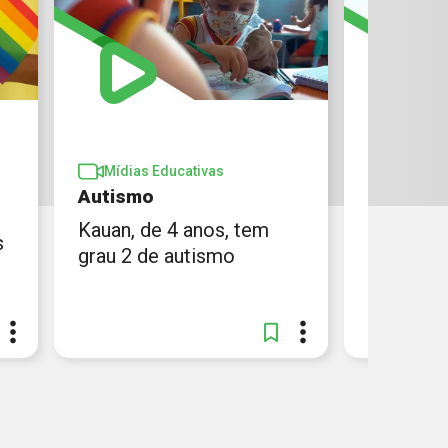
Mídias 
Mídias Educativas
Geração
Autismo
Sophia, G
Kauan, de 4 anos, tem
s
Jayanne
grau 2 de autismo
microcef