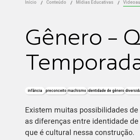
Início
Conteúdo
Mídias Educativas
Videoau
Gênero - Qu
Temporad
infância
preconceito
machismo
identidade de gênero
diversi
Existem muitas possibilidades de 
as diferenças entre identidade de 
que é cultural nessa construção.