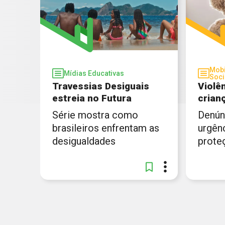
Mobi
Mídias Educativas
Soci
Travessias Desiguais
Violê
estreia no Futura
crian
Série mostra como
Denún
brasileiros enfrentam as
urgên
desigualdades
prote