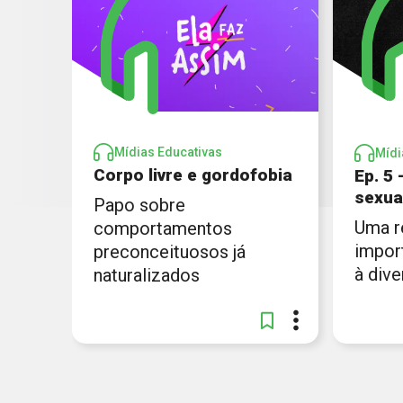
Mídias Educativas
Mídi
Corpo livre e gordofobia
Ep. 5
sexua
Papo sobre
Uma r
comportamentos
impor
preconceituosos já
à dive
naturalizados