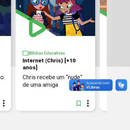
Mídias 
Mídias Educativas
Amores 
Internet (Chris) [+10
abusivas
anos]
anos]
ro
Chris recebe um “nude”
Chris te
de uma amiga
ele fica 