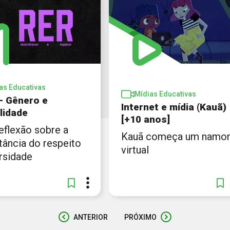
as Educativas
Mídias Educativas
 – Gênero e
Internet e mídia (Kauã)
lidade
[+10 anos]
eflexão sobre a
Kauã começa um namo
tância do respeito
virtual
rsidade
ANTERIOR
PRÓXIMO