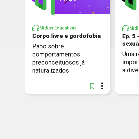
Mídias Educativas
Mídi
Corpo livre e gordofobia
Ep. 5
sexua
Papo sobre
Uma r
comportamentos
impor
preconceituosos já
à dive
naturalizados