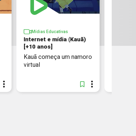
Mídias Educativas
Mídias 
Internet e mídia (Kauã)
Internet 
[+10 anos]
anos]
Kauã começa um namoro
Chris re
virtual
de uma 