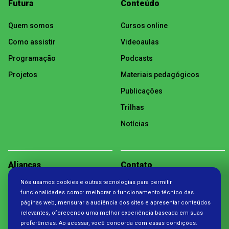
Futura
Conteúdo
Quem somos
Cursos online
Como assistir
Videoaulas
Programação
Podcasts
Projetos
Materiais pedagógicos
Publicações
Trilhas
Notícias
Alianças
Contato
Nós usamos cookies e outras tecnologias para permitir
Política de Privacidade
funcionalidades como: melhorar o funcionamento técnico das
páginas web, mensurar a audiência dos sites e apresentar conteúdos
relevantes, oferecendo uma melhor experiência baseada em suas
preferências. Ao acessar, você concorda com essas condições.