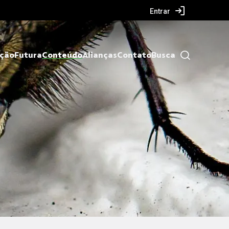
Entrar
ação
Futura
Conteúdo
Alianças
Contato
Busca