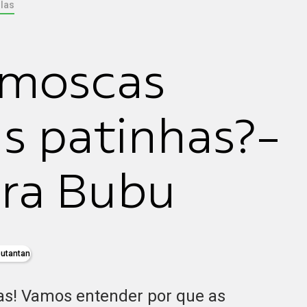
las
 moscas
s patinhas?-
ra Bubu
butantan
as! Vamos entender por que as