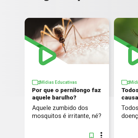
Mídias Educativas
Míd
Por que o pernilongo faz
Todos
aquele barulho?
caus
Aquele zumbido dos
Todos
mosquitos é irritante, né?
doenç