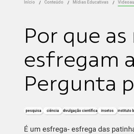
Início
Conteúdo
Mídias Educativas
Videoau
Por que as
esfregam a
Pergunta p
pesquisa
ciência
divulgação científica
insetos
instituto 
É um esfrega- esfrega das patinh