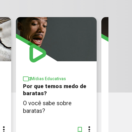
Mídias Educativas
Mídias 
Por que temos medo de
Se mosq
baratas?
dente, c
O você sabe sobre
Confira 
baratas?
nossos e