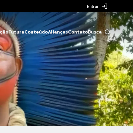
Entrar
ação
Futura
Conteúdo
Alianças
Contato
Busca