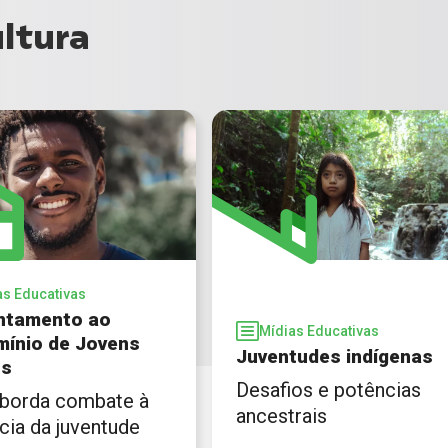
ltura
as Educativas
ntamento ao
Mídias Educativas
mínio de Jovens
Juventudes indígenas
os
Desafios e potências
aborda combate à
ancestrais
cia da juventude