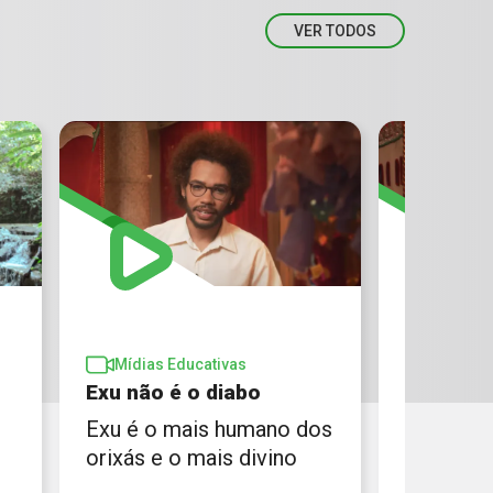
VER TODOS
Mídias 
Mídias Educativas
Liberte 
Exu não é o diabo
Lideranç
Exu é o mais humano dos
liberaçã
orixás e o mais divino
500 obje