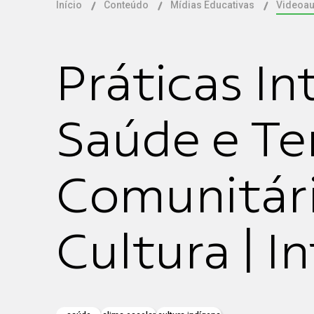
Início
Conteúdo
Mídias Educativas
Videoau
Práticas In
Saúde e Te
Comunitári
Cultura | 