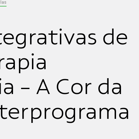
las
tegrativas de
rapia
a - A Cor da
Interprograma