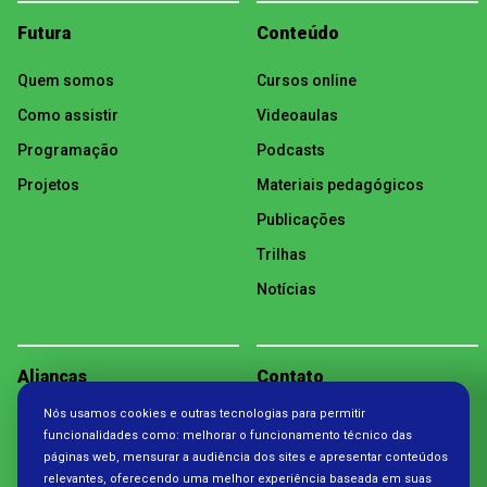
Futura
Conteúdo
Quem somos
Cursos online
Como assistir
Videoaulas
Programação
Podcasts
Projetos
Materiais pedagógicos
Publicações
Trilhas
Notícias
Alianças
Contato
Nós usamos cookies e outras tecnologias para permitir
Política de Privacidade
funcionalidades como: melhorar o funcionamento técnico das
páginas web, mensurar a audiência dos sites e apresentar conteúdos
relevantes, oferecendo uma melhor experiência baseada em suas