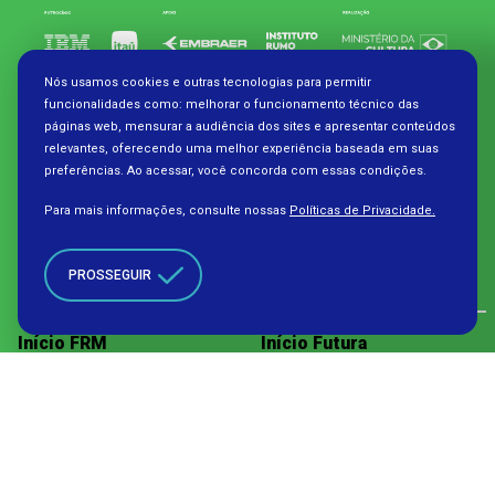
Nós usamos cookies e outras tecnologias para permitir
funcionalidades como: melhorar o funcionamento técnico das
páginas web, mensurar a audiência dos sites e apresentar conteúdos
Assine nossa Newsletter
relevantes, oferecendo uma melhor experiência baseada em suas
preferências. Ao acessar, você concorda com essas condições.
SEU E-MAIL
Para mais informações, consulte nossas
Políticas de Privacidade.
PROSSEGUIR
Início FRM
Início Futura
Futura
Conteúdo
Quem somos
Cursos online