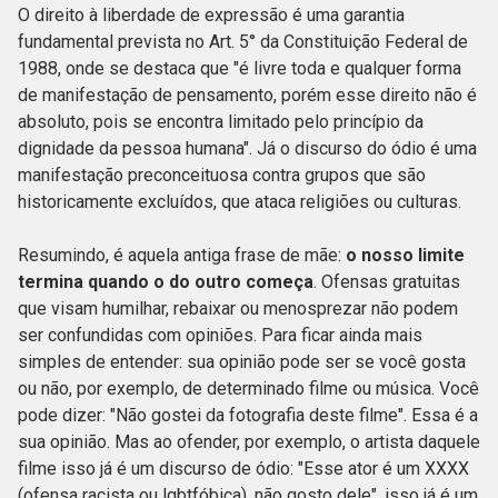
O direito à liberdade de expressão é uma garantia
fundamental prevista no Art. 5° da Constituição Federal de
1988, onde se destaca que "é livre toda e qualquer forma
de manifestação de pensamento, porém esse direito não é
absoluto, pois se encontra limitado pelo princípio da
dignidade da pessoa humana". Já o discurso do ódio é uma
manifestação preconceituosa contra grupos que são
historicamente excluídos, que ataca religiões ou culturas.
Resumindo, é aquela antiga frase de mãe:
o nosso limite
termina quando o do outro começa
. Ofensas gratuitas
que visam humilhar, rebaixar ou menosprezar não podem
ser confundidas com opiniões. Para ficar ainda mais
simples de entender: sua opinião pode ser se você gosta
ou não, por exemplo, de determinado filme ou música. Você
pode dizer: "Não gostei da fotografia deste filme". Essa é a
sua opinião. Mas ao ofender, por exemplo, o artista daquele
filme isso já é um discurso de ódio: "Esse ator é um XXXX
(ofensa racista ou lgbtfóbica), não gosto dele", isso já é um