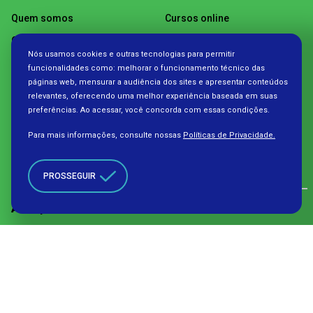
Quem somos
Cursos online
Como assistir
Videoaulas
Nós usamos cookies e outras tecnologias para permitir
Programação
Podcasts
funcionalidades como: melhorar o funcionamento técnico das
páginas web, mensurar a audiência dos sites e apresentar conteúdos
Projetos
Materiais pedagógicos
relevantes, oferecendo uma melhor experiência baseada em suas
Publicações
preferências. Ao acessar, você concorda com essas condições.
Trilhas
Para mais informações, consulte nossas
Políticas de Privacidade.
Notícias
PROSSEGUIR
Alianças
Contato
Política de Privacidade