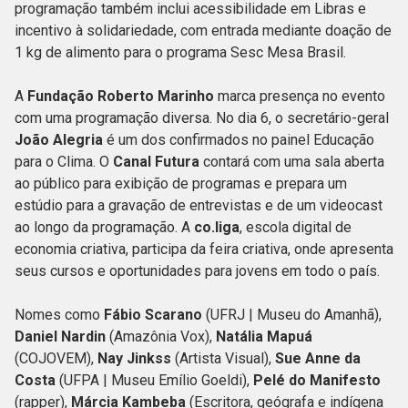
programação também inclui acessibilidade em Libras e
incentivo à solidariedade, com entrada mediante doação de
1 kg de alimento para o programa Sesc Mesa Brasil.
A
Fundação Roberto Marinho
marca presença no evento
com uma programação diversa. No dia 6, o secretário-geral
João Alegria
é um dos confirmados no painel Educação
para o Clima. O
Canal Futura
contará com uma sala aberta
ao público para exibição de programas e prepara um
estúdio para a gravação de entrevistas e de um videocast
ao longo da programação. A
co.liga
, escola digital de
economia criativa, participa da feira criativa, onde apresenta
seus cursos e oportunidades para jovens em todo o país.
Nomes como
Fábio Scarano
(UFRJ | Museu do Amanhã),
Daniel Nardin
(Amazônia Vox),
Natália Mapuá
(COJOVEM),
Nay Jinkss
(Artista Visual),
Sue Anne da
Costa
(UFPA | Museu Emílio Goeldi),
Pelé do Manifesto
(rapper),
Márcia Kambeba
(Escritora, geógrafa e indígena