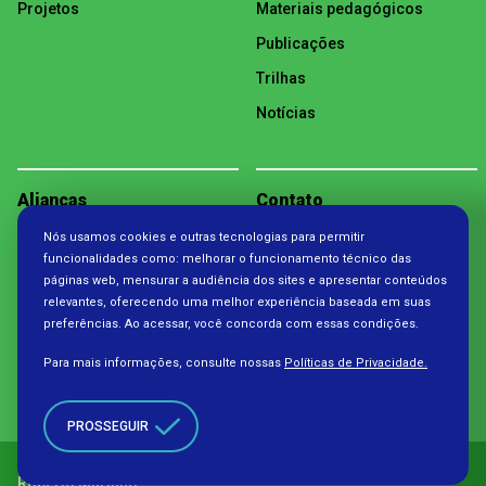
Projetos
Materiais pedagógicos
Publicações
Trilhas
Notícias
Alianças
Contato
Nós usamos cookies e outras tecnologias para permitir
Política de Privacidade
funcionalidades como: melhorar o funcionamento técnico das
páginas web, mensurar a audiência dos sites e apresentar conteúdos
relevantes, oferecendo uma melhor experiência baseada em suas
preferências. Ao acessar, você concorda com essas condições.
Para mais informações, consulte nossas
Políticas de Privacidade.
PROSSEGUIR
Copyright 2026. Todos os direitos reservados à Fundação
Roberto Marinho.