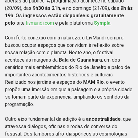
abertas ao público. A programação acontece no sábado
(20/09), das
9h30 às 21h
, e no domingo (21/09), das
9h às
19h
.
Os ingressos estão disponíveis gratuitamente
pelo
site
livmundi.com
e pela plataforma
Sympla
.
Com forte conexão com a natureza, o LivMundi sempre
buscou ocupar espaços que convidam à reflexão sobre
nossa relação com o planeta. Neste ano, o festival
acontece às margens da
Baía de Guanabara
, um dos
cenários mais emblemáticos do Rio de Janeiro e palco de
importantes acontecimentos históricos e culturais.
Realizado nos jardins e espaços do
MAM Rio
, o evento
propõe uma imersão em que a paisagem e a própria cidade
se tornam parte da experiência, ampliando os sentidos da
programação.
Outro eixo fundamental da edição é a
ancestralidade
, que
atravessa diálogos, oficinas e rodas de conversa do
festival. Dos tambores afro-diaspóricos às cosmologias