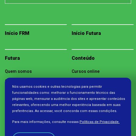
Início FRM
Início Futura
Futura
Conteúdo
Quem somos
Cursos online
Como assistir
Videoaulas
Nós usamos cookies e outras tecnologias para permitir
Programação
Podcasts
funcionalidades como: melhorar o funcionamento técnico das
páginas web, mensurar a audiência dos sites e apresentar conteúdos
Projetos
Materiais pedagógicos
relevantes, oferecendo uma melhor experiência baseada em suas
Publicações
preferências. Ao acessar, você concorda com essas condições.
Trilhas
Para mais informações, consulte nossas
Políticas de Privacidade.
Notícias