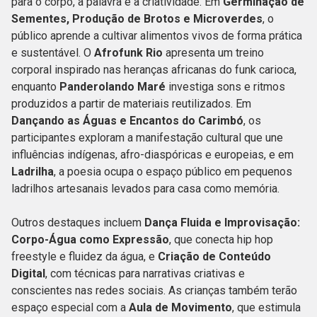
para o corpo, a palavra e a criatividade. Em
Germinação de
Sementes, Produção de Brotos e Microverdes
, o
público aprende a cultivar alimentos vivos de forma prática
e sustentável. O
Afrofunk Rio
apresenta um treino
corporal inspirado nas heranças africanas do funk carioca,
enquanto
Panderolando Maré
investiga sons e ritmos
produzidos a partir de materiais reutilizados. Em
Dançando as Águas e Encantos do Carimbó
, os
participantes exploram a manifestação cultural que une
influências indígenas, afro-diaspóricas e europeias, e em
Ladrilha
, a poesia ocupa o espaço público em pequenos
ladrilhos artesanais levados para casa como memória.
Outros destaques incluem
Dança Fluida e Improvisação:
Corpo-Água como Expressão
, que conecta hip hop
freestyle e fluidez da água, e
Criação de Conteúdo
Digital
, com técnicas para narrativas criativas e
conscientes nas redes sociais. As crianças também terão
espaço especial com a
Aula de Movimento
, que estimula