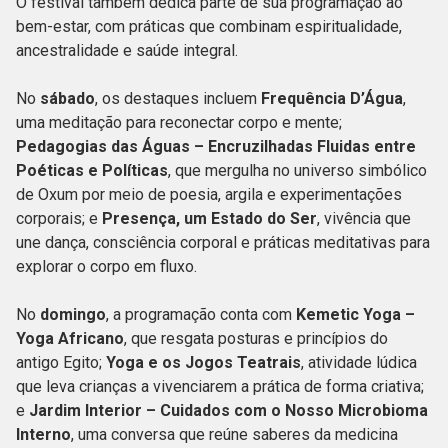
O festival também dedica parte de sua programação ao
bem-estar, com práticas que combinam espiritualidade,
ancestralidade e saúde integral.
No
sábado
, os destaques incluem
Frequência D’Água
,
uma meditação para reconectar corpo e mente;
Pedagogias das Águas – Encruzilhadas Fluidas entre
Poéticas e Políticas
, que mergulha no universo simbólico
de Oxum por meio de poesia, argila e experimentações
corporais; e
Presença, um Estado do Ser
, vivência que
une dança, consciência corporal e práticas meditativas para
explorar o corpo em fluxo.
No
domingo
, a programação conta com
Kemetic Yoga –
Yoga Africano
, que resgata posturas e princípios do
antigo Egito;
Yoga e os Jogos Teatrais
, atividade lúdica
que leva crianças a vivenciarem a prática de forma criativa;
e
Jardim Interior – Cuidados com o Nosso Microbioma
Interno
, uma conversa que reúne saberes da medicina