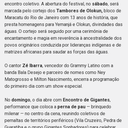
encontro coletivo. A abertura do festival, no
sábado
, será
marcada pelo cortejo dos
Tambores de Olokun,
bloco de
Maracatu do Rio de Janeiro com 13 anos de história, que
presta homenagens para Yemanjá e Olokun, divindades das
águas. O cortejo será seguido por uma cerimônia de
encantamento e magia em reverência à ancestralidade dos
povos originários conduzida por lideranças indígenas e de
matrizes africanas para saudar as forças das águas.
O cantor
Zé Ibarra
, vencedor do Grammy Latino com a
banda Bala Desejo e parceiro de nomes como Ney
Matogrosso e Milton Nascimento, encerra a programação
do primeiro dia com um show especial.
No
domingo
, o dia abre com
Encontro de Gigantes
,
performance que coloca a
perna de pau
— brinquedo
milenar — no centro da cena, reunindo coletivos de
pernaltas de territórios periféricos (Vila Cruzeiro, Pedra de
Guaratiba e o grupo Gigantes Sonhadores) para celebrar