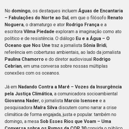
No
domingo
, os destaques incluem
Águas de Encantaria
– Fabulações do Norte ao Sul
, em que o filósofo
Renato
Noguera
, o dramaturgo e ator
Rodrigo França
e a
escritora
Vilma Piedade
exploram a imaginação como ato
político e de resistência. O diálogo
Eu e a Água – O
Oceano que Nos Une
traz a jornalista
Sônia Bridi
,
referência em coberturas ambientais, ao lado da jornalista
Paulina Chamorro
e do diretor audiovisual
Rodrigo
Cebrian
, em uma conversa sobre nossas múltiplas
conexões com os oceanos.
Já em
Nadando Contra a Maré – Vozes da Insurgência
pela Justiça Climática
, a comunicadora socioambiental
Giovanna Nader
, o jornalista
Marcio Isensee
e a
pesquisadora
Maíra Silva
discutem como narrar a crise
climática de forma engajada, justa e popular. também no
domingo, a mesa
Sob Esses Rios que Voam – Uma
Conversa sobre os Rumos da COP 30
convida o público