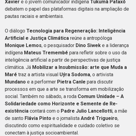
Xavier
e o jovem comunicador indígena
Tukumã Pataxó
debatem o papel das plataformas digitais na ampliação de
pautas raciais e ambientais.
O diálogo
Tecnologia para Regeneração: Inteligência
Artificial e Justiça Climática
reúne a antropóloga
Monique Lemos
, o pesquisador
Dino Siwek
e a liderança
indígena
Mateus Tremembé
para refletir sobre o uso da
inteligência artificial a partir de perspectivas de justiça
climática. Já
Mobilizar a Insubmissão: arte que Muda a
Maré
traz a artista visual
Uýra Sodoma
, o artivista
Mundano
e a performer
Pietra Canle
para discutir
processos em que a arte se transforma em mobilização
social. Também no sábado, a roda
Comum Unidade – A
Solidariedade
como Horizonte e Semente de Re-
existência
contará com o
Padre Julio Lancellotti
, a mãe
de santo
Flávia Pinto
e o jornalista
André Trigueiro
,
discutindo como espiritualidade e cuidado coletivo se
conectam à justiça socioambiental.