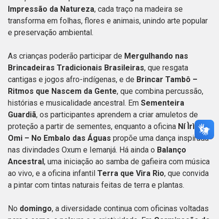
Impressão da Natureza
, cada traço na madeira se
transforma em folhas, flores e animais, unindo arte popular
e preservação ambiental.
As crianças poderão participar de
Mergulhando nas
Brincadeiras Tradicionais Brasileiras
, que resgata
cantigas e jogos afro-indígenas, e de
Brincar Tambô –
Ritmos que Nascem da Gente
, que combina percussão,
histórias e musicalidade ancestral. Em
Sementeira
Guardiã
, os participantes aprendem a criar amuletos de
proteção a partir de sementes, enquanto a oficina
Ní Ìrìn
Omi – No Embalo das Águas
propõe uma dança inspirada
nas divindades Oxum e Iemanjá. Há ainda o
Balanço
Ancestral
, uma iniciação ao samba de gafieira com música
ao vivo, e a oficina infantil
Terra que Vira Rio
, que convida
a pintar com tintas naturais feitas de terra e plantas.
No
domingo
, a diversidade continua com oficinas voltadas