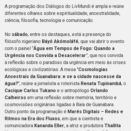
A programação dos Diálogos do LivMundi é ampla e reúne
diferentes olhares sobre espiritualidade, ancestralidade,
ciência, filosofia, tecnologia e comunicação.
No
sábado
, entre os destaques, está a presença do
filósofo nigeriano
Báyó Akómoláfé
, que vai abrir o evento
com o painel “
Água em Tempos de Fogo: Quando a
Urgência nos Convida a Desacelerar
”, que nos convida
à reflexão sobre o paradoxo da urgência em meio às crises
ecológicas e civilizatórias. A mesa "
Cosmologias
Ancestrais da Guanabara: e se a cidade nascesse da
água?
", reúne a jornalista e roteirista
Renata Tupinambá
, o
Cacique Carlos Tukano
e o antropólogo
Orlando
Calheiros
em uma reflexão sobre memória, território e
cosmovisões originárias ligadas à Baía de Guanabara.
Outro ponto da programação é
Marés Digitais – Redes e
Ritmos na Era dos Fluxos
, em que a cientista e
comunicadora
Kananda Eller
, a atriz e produtora
Thallita