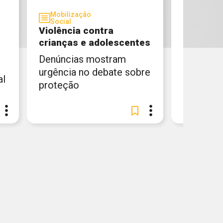
Mobilização
Mídias E
Social
Violência contra
Futura n
crianças e adolescentes
infância
Denúncias mostram
No mês d
urgência no debate sobre
produçõe
al
proteção
elas e el