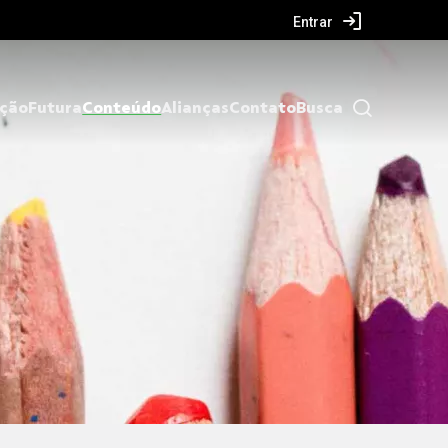
Entrar
ação
Futura
Conteúdo
Alianças
Contato
Busca