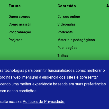
Futura
Conteúdo
A
Quem somos
Cursos online
Como assistir
Videoaulas
Programação
Podcasts
Projetos
Materiais pedagógicos
Publicações
Trilhas
Notícias
s tecnologias para permitir funcionalidades como: melhorar o
páginas web, mensurar a audiência dos sites e apresentar
ecendo uma melhor experiência baseada em suas preferências.
 com essas condições.
nsulte nossas
Políticas de Privacidade.