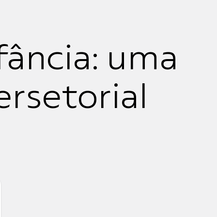
fância: uma
ersetorial