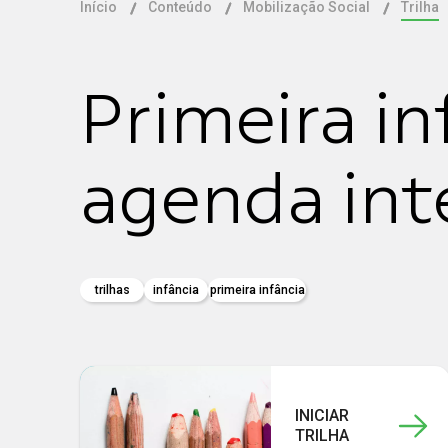
Início
Conteúdo
Mobilização Social
Trilha
Primeira in
agenda int
trilhas
infância
primeira infância
INICIAR
TRILHA