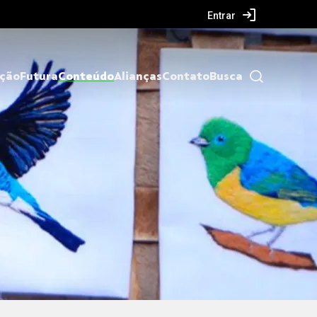
Entrar
ação
Futura
Conteúdo
Alianças
Contato
Busca