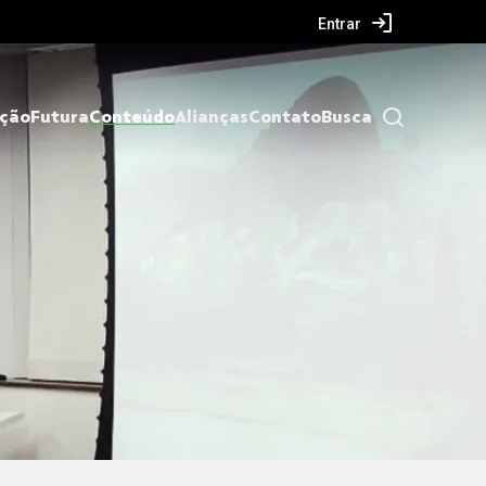
Entrar
ação
Futura
Conteúdo
Alianças
Contato
Busca