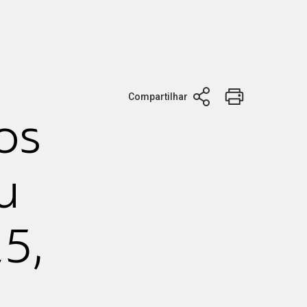
Compartilhar
os
u
5,