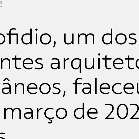
ia
ofidio, um dos
entes arquitet
neos, falece
e março de 202
s