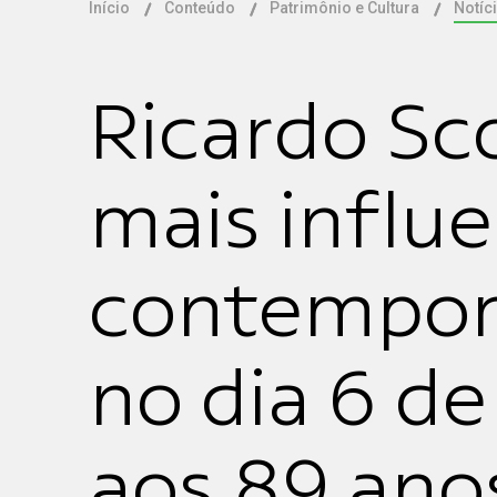
Início
Conteúdo
Patrimônio e Cultura
Notíc
Ricardo Sc
mais influ
contemporâ
no dia 6 d
aos 89 ano