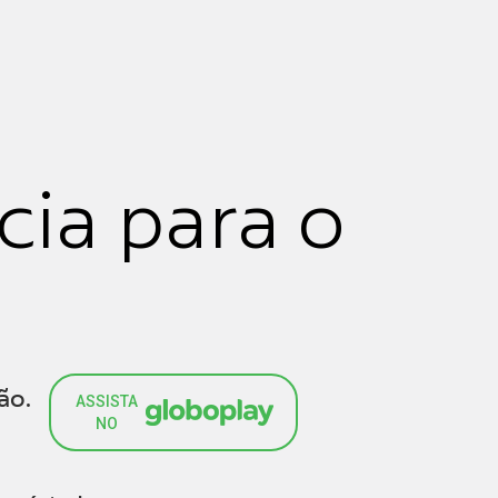
cia para o
ão.
ASSISTA
NO