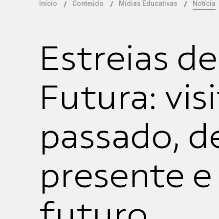
Início
Conteúdo
Mídias Educativas
Notícia
Estreias de
Futura: vis
passado, d
presente e 
futuro