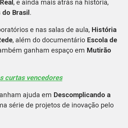
Real
, e ainda mais atrás na história,
 do Brasil
.
oratórios e nas salas de aula,
História
Rede
, além do documentário
Escola de
al também ganham espaço em
Mutirão
os curtas vencedores
s ganham ajuda em
Descomplicando a
a série de projetos de inovação pelo