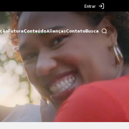
Entrar
ação
Futura
Conteúdo
Alianças
Contato
Busca