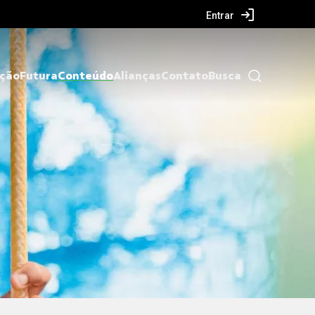
Entrar
ação
Futura
Conteúdo
Alianças
Contato
Busca