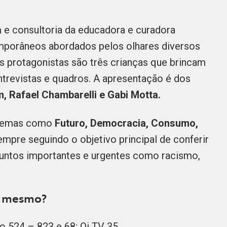
a
e consultoria da educadora e curadora
emporâneos abordados pelos olhares diversos
Os protagonistas são três crianças que brincam
trevistas e quadros. A apresentação é dos
, Rafael Chambarelli e Gabi Motta.
a temas como
Futuro, Democracia, Consumo,
sempre seguindo o objetivo principal de conferir
untos importantes e urgentes como racismo,
ra mesmo?
o 524 – 823 e 68; Oi TV 35.