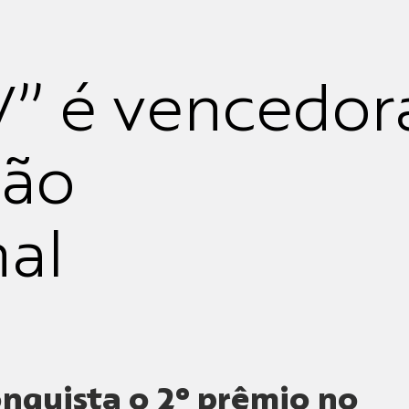
V” é vencedor
ção
nal
onquista o 2º prêmio no