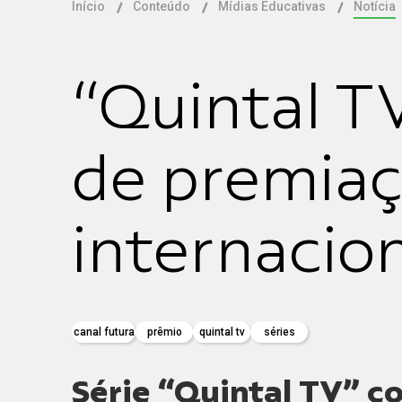
Início
Conteúdo
Mídias Educativas
Notícia
“Quintal T
de premia
internacio
canal futura
prêmio
quintal tv
séries
Série “Quintal TV” c