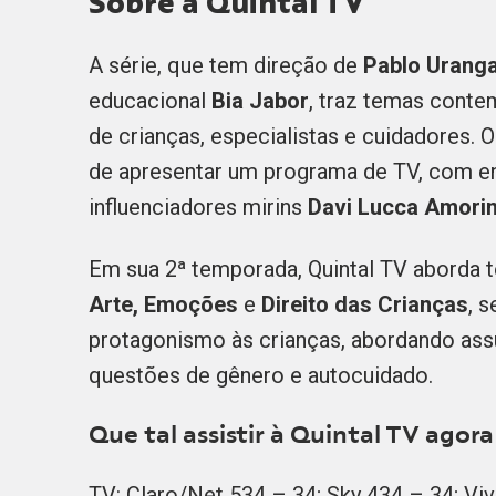
Sobre a Quintal TV
A série, que tem direção de
Pablo Urang
educacional
Bia Jabor
, traz temas cont
de crianças, especialistas e cuidadores. 
de apresentar um programa de TV, com en
influenciadores mirins
Davi Lucca Amorim
Em sua 2ª temporada, Quintal TV abord
Arte, Emoções
e
Direito das Crianças
, 
protagonismo às crianças, abordando ass
questões de gênero e autocuidado.
Que tal assistir à Quintal TV ago
TV: Claro/Net 534 – 34; Sky 434 – 34; Viv