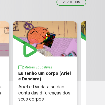
VER TODOS
Mídias Educativas
Mídias 
Eu tenho um corpo (Ariel
Privado 
e Dandara)
(Dandara 
o
Ariel e Dandara se dão
Dandara 
s
conta das diferenças dos
pelada p
seus corpos
constan