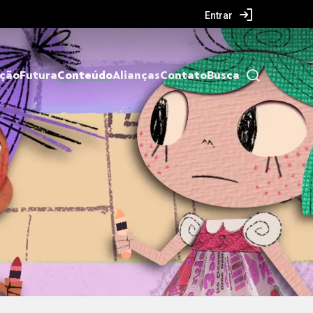
Entrar
ação
Futura
Conteúdo
Alianças
Contato
Busca