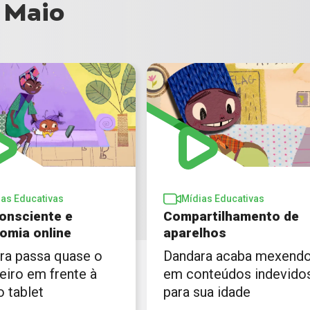
e Maio
ias Educativas
Mídias Educativas
onsciente e
Compartilhamento de
omia online
aparelhos
ra passa quase o
Dandara acaba mexend
teiro em frente à
em conteúdos indevido
o tablet
para sua idade