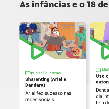
As infâncias e o 18 d
Míd
Mídias Educativas
Uso c
Sharenting (Ariel e
auton
Dandara)
Danda
Ariel fez sucesso nas
dia in
redes sociais
tela d