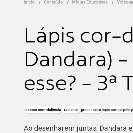
Início
Conteúdo
Mídias Educativas
Videoau
Lápis cor-d
Dandara) -
esse? - 3ª
crescer sem violência
racismo
preconceito
lápis cor-da-pele
Ao desenharem juntas, Dandara e