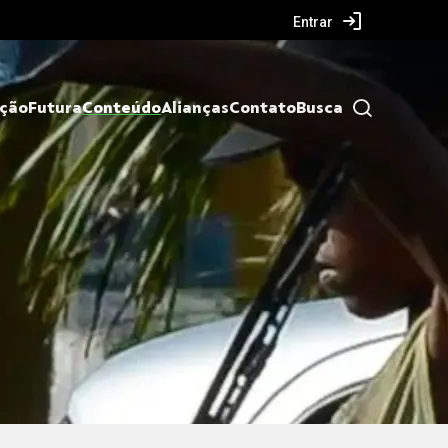
Entrar
ação
Futura
Conteúdo
Alianças
Contato
Busca