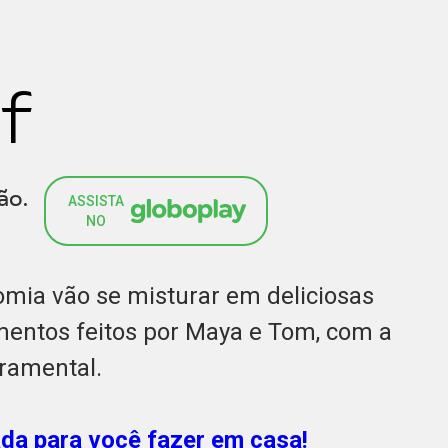
f
ão.
ASSISTA
NO
omia vão se misturar em deliciosas
mentos feitos por Maya e Tom, com a
ramental.
ada para você fazer em casa
!