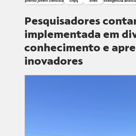
prêmio jovem cientista
cnpq
shell
inteligencia artifici
Pesquisadores conta
implementada em div
conhecimento e apre
inovadores