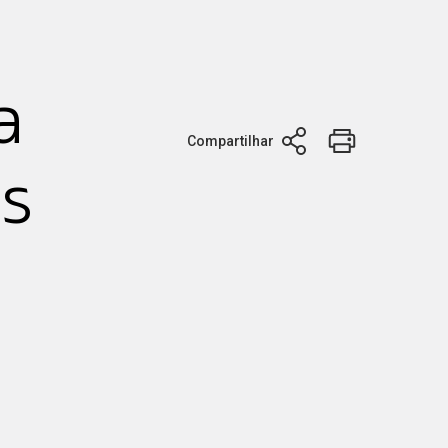
a
Compartilhar
s