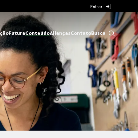
Entrar
ação
Futura
Conteúdo
Alianças
Contato
Busca