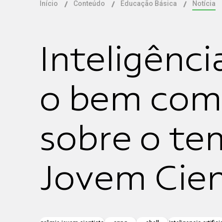
Início
Conteúdo
Educação Básica
Notícia
Inteligência
o bem com
sobre o te
Jovem Cien